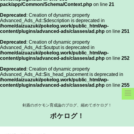
pack/app/Common/Schema/Context.php
on line
21
Deprecated
: Creation of dynamic property
Advanced_Ads_Ad::$description is deprecated in
/home/daizuazuki/pokelog.work/public_html/wp-
content/plugins/advanced-ads/classes/ad.php
on line
251
Deprecated
: Creation of dynamic property
Advanced_Ads_Ad::$output is deprecated in
/home/daizuazuki/pokelog.work/public_html/wp-
content/plugins/advanced-ads/classes/ad.php
on line
252
Deprecated
: Creation of dynamic property
Advanced_Ads_Ad::$is_head_placement is deprecated in
/home/daizuazuki/pokelog.work/public_html/wp-
content/plugins/advanced-ads/classes/ad.php
on line
255
剣盾のポケモン育成論のブログ、縮めてポケログ！
ポケログ！