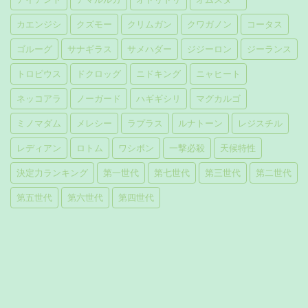
カエンジシ
クズモー
クリムガン
クワガノン
コータス
ゴルーグ
サナギラス
サメハダー
ジジーロン
ジーランス
トロピウス
ドクロッグ
ニドキング
ニャヒート
ネッコアラ
ノーガード
ハギギシリ
マグカルゴ
ミノマダム
メレシー
ラプラス
ルナトーン
レジスチル
レディアン
ロトム
ワシボン
一撃必殺
天候特性
決定力ランキング
第一世代
第七世代
第三世代
第二世代
第五世代
第六世代
第四世代