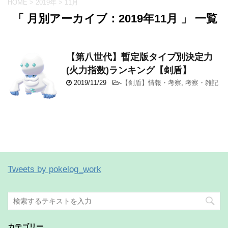
HOME
>
2019年
>
11月
「 月別アーカイブ：2019年11月 」 一覧
【第八世代】暫定版タイプ別決定力
(火力指数)ランキング【剣盾】
2019/11/29
-
【剣盾】情報・考察
,
考察・雑記
Tweets by pokelog_work
カテゴリー