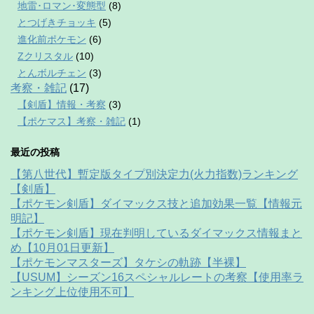
地雷･ロマン･変態型
(8)
とつげきチョッキ
(5)
進化前ポケモン
(6)
Zクリスタル
(10)
とんボルチェン
(3)
考察・雑記
(17)
【剣盾】情報・考察
(3)
【ポケマス】考察・雑記
(1)
最近の投稿
【第八世代】暫定版タイプ別決定力(火力指数)ランキング
【剣盾】
【ポケモン剣盾】ダイマックス技と追加効果一覧【情報元
明記】
【ポケモン剣盾】現在判明しているダイマックス情報まと
め【10月01日更新】
【ポケモンマスターズ】タケシの軌跡【半裸】
【USUM】シーズン16スペシャルレートの考察【使用率ラ
ンキング上位使用不可】